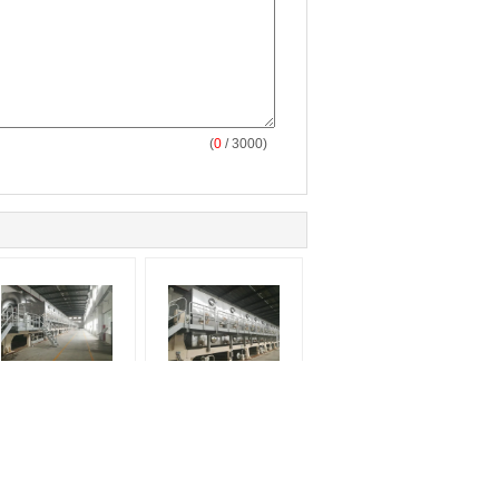
(
0
/ 3000)
itze, die industrielles
Edelstahl-Massen-
ißlufttrockner-System
Heißlufttrocknungs-
aufbereitet
System wieder
hergestellt für Tabak-
Papier