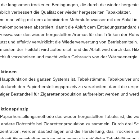
 die langsamen trockenen Bedingungen, die durch die wieder hergestell
blich verbessert die Qualität der wieder hergestellten Tabakblätter.
em man völlig mit dem atomisierten Mehrstufenwasser mit der Abluft in 
makomponenten absorbiert, damit die Abluft dem Entladungsstandard e
zesswasser des wieder hergestellten Aromas für das Tränken der Rohsto
utzt und effektiv verwirklicht die Wiederverwertung von Betriebsmitteln.
 meisten der Heißluft wird aufbereitet, und die Abluft wird durch das H
schluft vorzuheizen und macht vollen Gebrauch von der Wärmeenergie.
ktionen
 Hauptfunktion des ganzen Systems ist, Tabakstämme, Tabakpulver und
ak durch den Papierherstellungsprozeß zu verarbeiten, damit die ursprü
htiger Bestandteil für Zigarettenproduktion aufbereitet werden und wer
ktionsprinzip
 Papierherstellungsmethode des wieder hergestellten Tabaks ist, die
 andere Rohstoffe bei Zigarettenproduktion zu sammeln. Durch drei Sc
zentration, werden das Schlagen und die Herstellung, das Trocknen un
ak mit Eigenschaften nah an oder sogar als natürliche Tabakblätter zu 