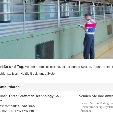
,
röße und Tag:
Wieder hergestelltes Heißlufttrocknungs-System
Tabak-Heißluf
ohlenstoffstahl-Heißlufttrocknungs-System
ontaktdaten
unan Three Craftsmen Technology Co.,
Senden Sie Ihre Anfra
td.
nsprechpartner:
Sha Xiao
elefon:
+8617373732230