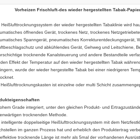
Vorheizen Frischluft-des wieder hergestellten Tabak-Papi
 Heißlufttrocknungssystem der wieder hergestellten Tabaklinie wird ha
umatisches öffnendes Gerät, trockenes Netz, trockenes Netzgetriebet
umatisches Spanngerät, pneumatisches Korrekturentdeckungsgerät,
uftbeschlagschutz und abkühlendes Gerät, Gehweg und Leitschiene, 
rschichtige trocknende Kanalsteuerung und andere Bestandteile verfas
den Effekt der Temperatur auf den wieder hergestellten Tabak währe
ringern, wurde der wieder hergestellte Tabak bei einer niedrigeren T
rocknet.
 Heißlufttrocknungskasten ist einzelne oder multi Schicht zusammeng
dukteigenschaften
hohem Grade integriert, unter den gleichen Produkt- und Ertragzustände
enwärtigen trocknenden Methode.
 intelligente doppelseitige Heißlufttrocknungssystem mit dem Netzfest
chstellen im ganzen Prozess hat und erheblich den Produktertrag verbe
 effektive trocknende Länge ist mehr als 5mal der vorhandenen Ausrüstu