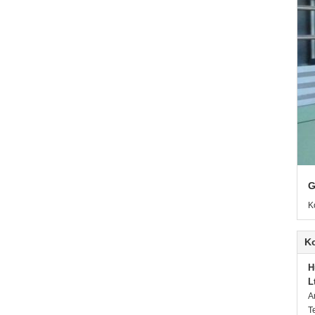
G
K
K
H
L
A
T