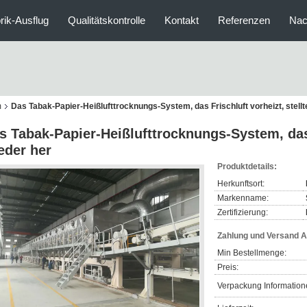
rik-Ausflug
Qualitätskontrolle
Kontakt
Referenzen
Nac
m
Das Tabak-Papier-Heißlufttrocknungs-System, das Frischluft vorheizt, stellt
s Tabak-Papier-Heißlufttrocknungs-System, das F
eder her
Produktdetails:
Herkunftsort:
Markenname:
Zertifizierung:
Zahlung und Versand 
Min Bestellmenge:
Preis:
Verpackung Information