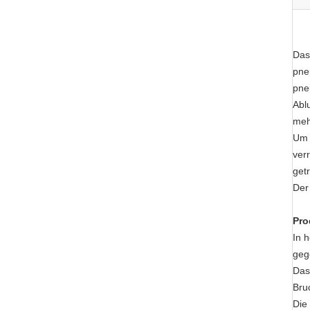
Das
pne
pne
Abl
meh
Um 
ver
get
Der
Pro
In 
geg
Das
Bru
Die