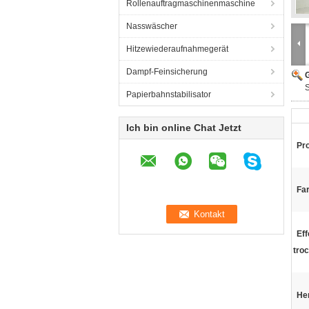
Rollenauftragmaschinenmaschine
Nasswäscher
Hitzewiederaufnahmegerät
Dampf-Feinsicherung
G
S
Papierbahnstabilisator
Ich bin online Chat Jetzt
Pr
Fa
Eff
tro
He