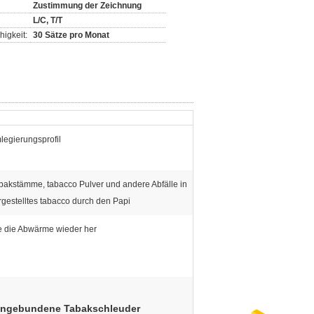
Zustimmung der Zeichnung
L/C, T/T
igkeit:
30 Sätze pro Monat
legierungsprofil
bakstämme, tabacco Pulver und andere Abfälle in
rgestelltes tabacco durch den Papi
ie die Abwärme wieder her
ngebundene Tabakschleuder