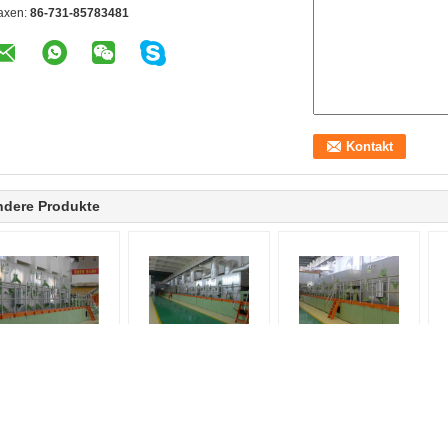
axen:
86-731-85783481
ndere Produkte
Industrielle
Heißlufttrocknungssystem
Heißlufttrocknungssystem
H
Heißlufttrocknungs-
für Tabakpapier,
aus Kohlenstoffstahl
He
schinenhitzewiederverwertung
hochintegriert,
Kundenspezifische
esonders angefertigt
rekonstituiert
Heißlufttrocknermaschine