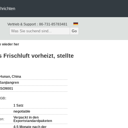
hrichten
Vertrieb & Support：
86-731-85783481
Go
e wieder her
rischluft vorheizt, stellte
Hunan, China
Sanjiangren
ISO9001
AGB:
1 Satz
negotiable
Verpackt in den
en:
Exportstandardpaketen
4-5 Monate nach der