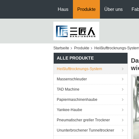
Haus
Produkte
Über uns
Fab
Startseite
Produkte
Heißlufttrocknungs-Syste
ALLE PRODUKTE
Da
wi
Heißlufttrocknungs-System
Massenschleuder
TAD Machine
Papiermaschinenhaube
Yankee-Haube
Pneumatischer greller Trockner
Ununterbrochener Tunneltrockner