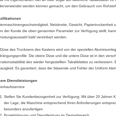
derverwendet werden können gemacht, um den Gebrauch von Rohstoff
zifikationen
iermaschinengeschwindigkeit, Netzbreite, Gewicht, Papiertrockenheit
n der Kunde die oben genannten Parameter zur Verfügung stellt, kann
rüstungsauswahl bald vereinbart werden.
 Düse des Trocknens des Kastens wird von der speziellen Aluminiumle
drängungsprofile. Die obere Düse und die untere Düse ist in den versc
rationsstabilität des wieder hergestellten Tabakblattes zu verbessern
auigkeit. Es garantiert, dass der blasende und Fehler der Uniform kleine
ere Dienstleistungen
verkaufsservice
Stellen Sie Kundenbezogenheit zur Verfügung: Mit über 20 Jahren K
der Lage, die Maschine entsprechend Ihren Anforderungen entsprec
besonders anzufertigen.
Projektplanung und Dienstleistung im Designbereich.