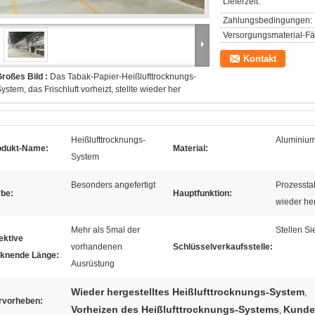
Lieferzeit:
Zahlungsbedingungen:
Versorgungsmaterial-Fäh
Kontakt
roßes Bild :
Das Tabak-Papier-Heißlufttrocknungs-
ystem, das Frischluft vorheizt, stellte wieder her
Heißlufttrocknungs-
Aluminium
odukt-Name:
Material:
System
Besonders angefertigt
Prozessta
rbe:
Hauptfunktion:
wieder he
Mehr als 5mal der
Stellen S
ektive
vorhandenen
Schlüsselverkaufsstelle:
cknende Länge:
Ausrüstung
Wieder hergestelltes Heißlufttrocknungs-System
,
rvorheben:
Vorheizen des Heißlufttrocknungs-Systems
Kunde
,