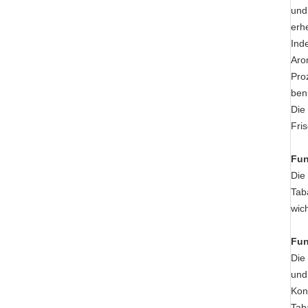
und
erhe
Ind
Aro
Pro
ben
Die
Fri
Fun
Die
Tab
wic
Fun
Die
und
Kon
Tab