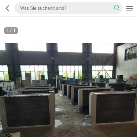
1
/
1