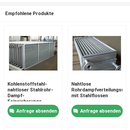
Empfohlene Produkte
Kohlenstoffstahl-
Nahtlose
nahtloser Stahlrohr-
Rohrdampfverteilungsspu
Haus
Dampf-
mit Stahlflossen
Feinsicherungs-
Austauscher für die
Produkte
Anfrage absenden
Anfrage absenden
Luftkühlung
Über uns